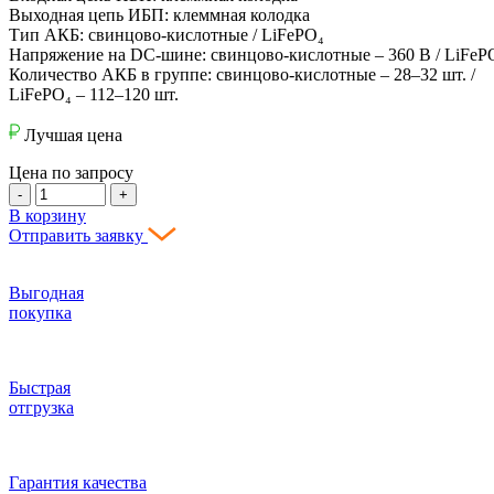
Выходная цепь ИБП: клеммная колодка
Тип АКБ: свинцово-кислотные / LiFePO₄
Напряжение на DC-шине: свинцово-кислотные – 360 В / LiFePO
Количество АКБ в группе: свинцово-кислотные – 28–32 шт. /
LiFePO₄ – 112–120 шт.
Лучшая цена
Цена по запросу
-
+
В корзину
Отправить заявку
Выгодная
покупка
Быстрая
отгрузка
Гарантия качества