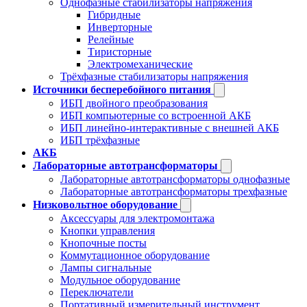
Однофазные стабилизаторы напряжения
Гибридные
Инверторные
Релейные
Тиристорные
Электромеханические
Трёхфазные стабилизаторы напряжения
Источники бесперебойного питания
ИБП двойного преобразования
ИБП компьютерные со встроенной АКБ
ИБП линейно-интерактивные с внешней АКБ
ИБП трёхфазные
АКБ
Лабораторные автотрансформаторы
Лабораторные автотрансформаторы однофазные
Лабораторные автотрансформаторы трехфазные
Низковольтное оборудование
Аксессуары для электромонтажа
Кнопки управления
Кнопочные посты
Коммутационное оборудование
Лампы сигнальные
Модульное оборудование
Переключатели
Портативный измерительный инструмент