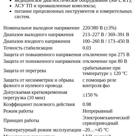
медицинское диагностическое оборудование (МРТ, КТ);
АСУ ТП и промышленные комплексы;
питание прецизионных инструментов и измерительных
систем.
Номинальное выходное напряжение
220/380 В (±3%)
Диапазон выходного напряжения
213–227 В / 369–391 В
Диапазон входного напряжения
100–260 В / 173–450 В
Точность стабилизации
0.03
Защита от повышенного напряжения
отключение при 275 В
Защита от пониженного напряжения
отключение при 80 В
срабатывание при
Защита от перегрева
температуре ≥ 120 °C
Защита от несимметрии и обрыва
с помощью реле
фазного и нулевого провода
контроля фаз
Допускаемая кратковременная
≤150 %
перегрузка (10 мин)
Коэффициент полезного действия
0.98
Режим работы
Непрерывный
Электромеханический
Принцип работы
сервоприводный
Температурный режим эксплуатации
–20…+45 °С