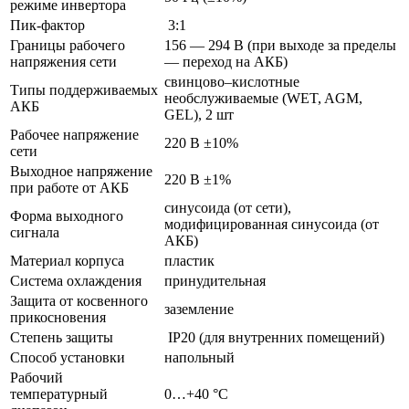
режиме инвертора
Пик-фактор
3:1
Границы рабочего
156 — 294 В (при выходе за пределы
напряжения сети
— переход на АКБ)
свинцово–кислотные
Типы поддерживаемых
необслуживаемые (WET, AGM,
АКБ
GEL), 2 шт
Рабочее напряжение
220 В ±10%
сети
Выходное напряжение
220 В ±1%
при работе от АКБ
синусоида (от сети),
Форма выходного
модифицированная синусоида (от
сигнала
АКБ)
Материал корпуса
пластик
Система охлаждения
принудительная
Защита от косвенного
заземление
прикосновения
Степень защиты
IP20 (для внутренних помещений)
Способ установки
напольный
Рабочий
температурный
0…+40 °С