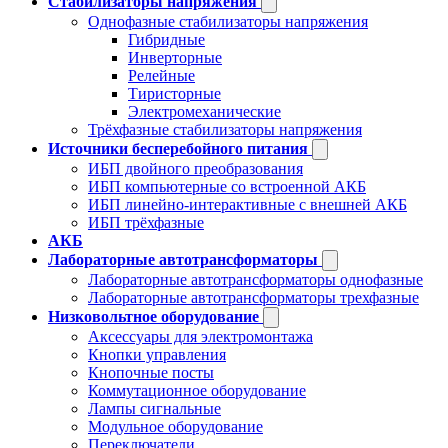
Стабилизаторы напряжения
Однофазные стабилизаторы напряжения
Гибридные
Инверторные
Релейные
Тиристорные
Электромеханические
Трёхфазные стабилизаторы напряжения
Источники бесперебойного питания
ИБП двойного преобразования
ИБП компьютерные со встроенной АКБ
ИБП линейно-интерактивные с внешней АКБ
ИБП трёхфазные
АКБ
Лабораторные автотрансформаторы
Лабораторные автотрансформаторы однофазные
Лабораторные автотрансформаторы трехфазные
Низковольтное оборудование
Аксессуары для электромонтажа
Кнопки управления
Кнопочные посты
Коммутационное оборудование
Лампы сигнальные
Модульное оборудование
Переключатели