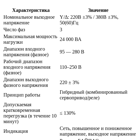
Характеристика
Значение
Номинальное выходное
Y/Δ: 220В ±3% / 380В ±3%,
напряжение
50(60)Гц
Число фаз
3
Максимальная мощность
24 000 ВА
нагрузки
Диапазон входного
95 — 280 В
напряжения (фазное)
Рабочий диапазон
входного напряжения
110–250 В
(фазное)
Диапазон выходного
220 ± 3%
фазного напряжения
Гибридный (комбинированный
Принцип работы
сервопривод/реле)
Допускаемая
кратковременная
≤ 130%
перегрузка (в течение 10
минут)
Сеть, повышенное и пониженное
Индикация
напряжение, выходное напряжение