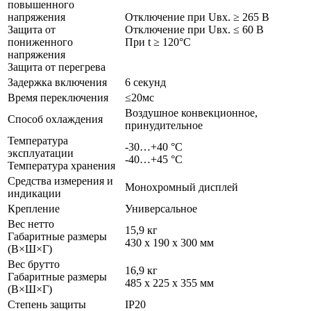
повышенного
напряжения
Отключение при Uвх. ≥ 265 В
Защита от
Отключение при Uвх. ≤ 60 В
пониженного
При t ≥ 120°С
напряжения
Защита от перегрева
Задержка включения
6 секунд
Время переключения
≤20мс
Воздушное конвекционное,
Способ охлаждения
принудительное
Температура
-30…+40 °С
эксплуатации
-40…+45 °С
Температура хранения
Средства измерения и
Монохромный дисплей
индикации
Крепление
Универсальное
Вес нетто
15,9 кг
Габаритные размеры
430 х 190 х 300 мм
(В×Ш×Г)
Вес брутто
16,9 кг
Габаритные размеры
485 х 225 х 355 мм
(В×Ш×Г)
Степень защиты
IP20