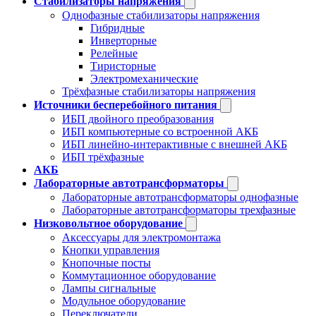
Стабилизаторы напряжения
Однофазные стабилизаторы напряжения
Гибридные
Инверторные
Релейные
Тиристорные
Электромеханические
Трёхфазные стабилизаторы напряжения
Источники бесперебойного питания
ИБП двойного преобразования
ИБП компьютерные со встроенной АКБ
ИБП линейно-интерактивные с внешней АКБ
ИБП трёхфазные
АКБ
Лабораторные автотрансформаторы
Лабораторные автотрансформаторы однофазные
Лабораторные автотрансформаторы трехфазные
Низковольтное оборудование
Аксессуары для электромонтажа
Кнопки управления
Кнопочные посты
Коммутационное оборудование
Лампы сигнальные
Модульное оборудование
Переключатели