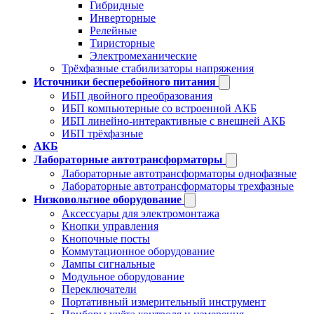
Гибридные
Инверторные
Релейные
Тиристорные
Электромеханические
Трёхфазные стабилизаторы напряжения
Источники бесперебойного питания
ИБП двойного преобразования
ИБП компьютерные со встроенной АКБ
ИБП линейно-интерактивные с внешней АКБ
ИБП трёхфазные
АКБ
Лабораторные автотрансформаторы
Лабораторные автотрансформаторы однофазные
Лабораторные автотрансформаторы трехфазные
Низковольтное оборудование
Аксессуары для электромонтажа
Кнопки управления
Кнопочные посты
Коммутационное оборудование
Лампы сигнальные
Модульное оборудование
Переключатели
Портативный измерительный инструмент