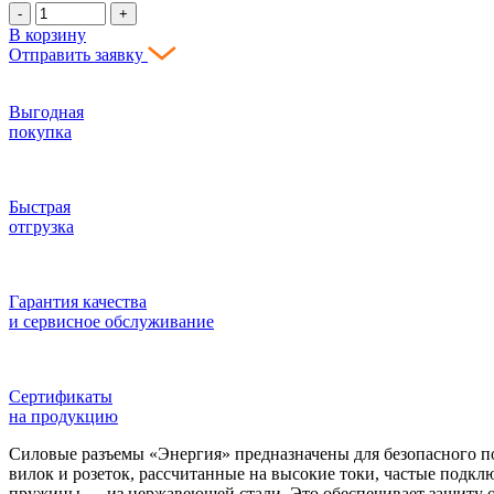
-
+
В корзину
Отправить заявку
Выгодная
покупка
Быстрая
отгрузка
Гарантия качества
и сервисное обслуживание
Сертификаты
на продукцию
Силовые разъемы «Энергия» предназначены для безопасного п
вилок и розеток, рассчитанные на высокие токи, частые подк
пружины — из нержавеющей стали. Это обеспечивает защиту о