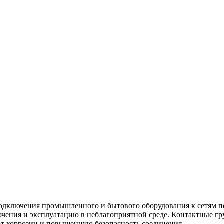
одключения промышленного и бытового оборудования к сетям пе
лючения и эксплуатацию в неблагоприятной среде. Контактные г
т коррозии и повышенную безопасность соединения.