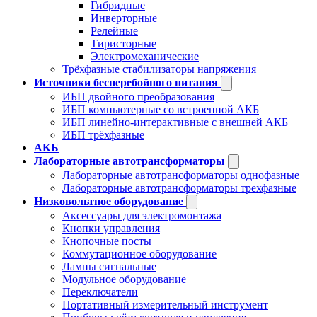
Гибридные
Инверторные
Релейные
Тиристорные
Электромеханические
Трёхфазные стабилизаторы напряжения
Источники бесперебойного питания
ИБП двойного преобразования
ИБП компьютерные со встроенной АКБ
ИБП линейно-интерактивные с внешней АКБ
ИБП трёхфазные
АКБ
Лабораторные автотрансформаторы
Лабораторные автотрансформаторы однофазные
Лабораторные автотрансформаторы трехфазные
Низковольтное оборудование
Аксессуары для электромонтажа
Кнопки управления
Кнопочные посты
Коммутационное оборудование
Лампы сигнальные
Модульное оборудование
Переключатели
Портативный измерительный инструмент