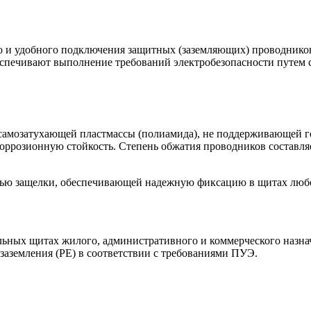
 и удобного подключения защитных (заземляющих) проводников
беспечивают выполнение требований электробезопасности путем
амозатухающей пластмассы (полиамида), не поддерживающей го
оррозионную стойкость. Степень обжатия проводников составляе
ью защелки, обеспечивающей надежную фиксацию в щитах любо
ьных щитах жилого, административного и коммерческого назна
аземления (РЕ) в соответствии с требованиями ПУЭ.