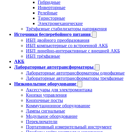
Гибридные
Инверторные
Релейные
Тиристорные
Электромеханические
Трёхфазные стабилизаторы напряжения
Источники бесперебойного питания
ИБП двойного преобразования
ИБП компьютерные со встроенной АКБ
ИБП линейно-интерактивные с внешней АКБ
ИБП трёхфазные
АКБ
Лабораторные автотрансформаторы
Лабораторные автотрансформаторы однофазные
Лабораторные автотрансформаторы трехфазные
Низковольтное оборудование
Аксессуары для электромонтажа
Кнопки управления
Кнопочные посты
Коммутационное оборудование
Лампы сигнальные
Модульное оборудование
Переключатели
Портативный измерительный инструмент