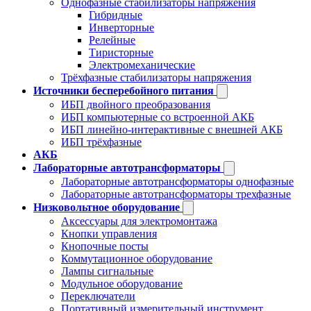
Однофазные стабилизаторы напряжения
Гибридные
Инверторные
Релейные
Тиристорные
Электромеханические
Трёхфазные стабилизаторы напряжения
Источники бесперебойного питания
ИБП двойного преобразования
ИБП компьютерные со встроенной АКБ
ИБП линейно-интерактивные с внешней АКБ
ИБП трёхфазные
АКБ
Лабораторные автотрансформаторы
Лабораторные автотрансформаторы однофазные
Лабораторные автотрансформаторы трехфазные
Низковольтное оборудование
Аксессуары для электромонтажа
Кнопки управления
Кнопочные посты
Коммутационное оборудование
Лампы сигнальные
Модульное оборудование
Переключатели
Портативный измерительный инструмент