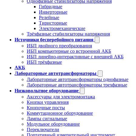
Однофазные стабилизаторы напряжения
Гибридные
Инверторные
Релейные
Тиристорные
Электромеханические
Трёхфазные стабилизаторы напряжения
Источники бесперебойного питания
ИБП двойного преобразования
ИБП компьютерные со встроенной АКБ
ИБП линейно-интерактивные с внешней АКБ
ИБП трёхфазные
АКБ
Лабораторные автотрансформаторы
Лабораторные автотрансформаторы однофазные
Лабораторные автотрансформаторы трехфазные
Низковольтное оборудование
Аксессуары для электромонтажа
Кнопки управления
Кнопочные посты
Коммутационное оборудование
Лампы сигнальные
Модульное оборудование
Переключатели
Портативный измерительный инструмент