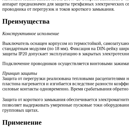
аппарат предназначен для защиты трехфазных электрических с
проводника от перегрузок и токов короткого замыкания.
Преимущества
Конструктивное исполнение
Выключатель оснащен корпусом из термостойкой, самозатухающ
стандартным модулям (по 18 мм). Фиксация на DIN-рейку шир
защиты IP20 допускает эксплуатацию в закрытых электротехни
Подключение проводников осуществляется винтовыми зажимам
Принцип защиты
Защита от перегрузки реализована тепловыми расцепителями 
пластина нагревается и изгибается вследствие разности коэфф
силовые контакты одновременно. Время срабатывания обратно
Защита от короткого замыкания обеспечивается электромагнитн
позволяет выдерживать умеренные пусковые токи оборудования
групповых щитах.
Применение