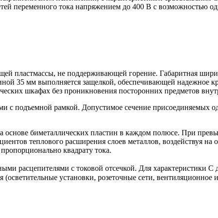
етей переменного тока напряжением до 400 В с возможностью о
ей пластмассы, не поддерживающей горение. Габаритная ширина
иной 35 мм выполняется защелкой, обеспечивающей надежное кр
ческих шкафах без проникновения посторонних предметов внутр
и с подъемной рамкой. Допустимое сечение присоединяемых о
на основе биметаллических пластин в каждом полюсе. При пре
ициентов теплового расширения слоев металлов, воздействуя на
 пропорционально квадрату тока.
ыми расцепителями с токовой отсечкой. Для характеристики С д
 (осветительные установки, розеточные сети, вентиляционное и 