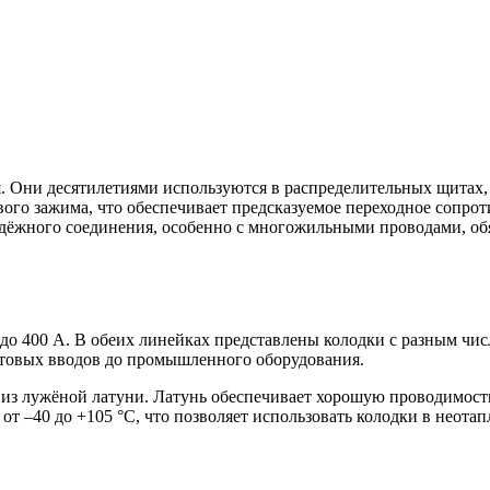
 Они десятилетиями используются в распределительных щитах, 
вого зажима, что обеспечивает предсказуемое переходное сопро
адёжного соединения, особенно с многожильными проводами, об
 до 400 А. В обеих линейках представлены колодки с разным чис
бытовых вводов до промышленного оборудования.
з лужёной латуни. Латунь обеспечивает хорошую проводимость,
от –40 до +105 °С, что позволяет использовать колодки в неот