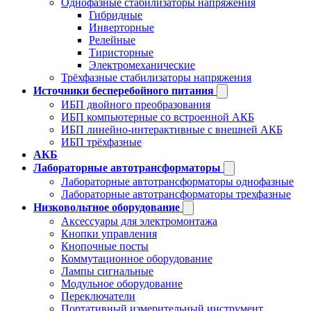
Однофазные стабилизаторы напряжения
Гибридные
Инверторные
Релейные
Тиристорные
Электромеханические
Трёхфазные стабилизаторы напряжения
Источники бесперебойного питания
ИБП двойного преобразования
ИБП компьютерные со встроенной АКБ
ИБП линейно-интерактивные с внешней АКБ
ИБП трёхфазные
АКБ
Лабораторные автотрансформаторы
Лабораторные автотрансформаторы однофазные
Лабораторные автотрансформаторы трехфазные
Низковольтное оборудование
Аксессуары для электромонтажа
Кнопки управления
Кнопочные посты
Коммутационное оборудование
Лампы сигнальные
Модульное оборудование
Переключатели
Портативный измерительный инструмент