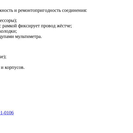
жность и ремонтопригодность соединения:
ессоры);
с рамкой фиксирует провод жёстче;
колодки;
щупами мультиметра.
е);
и корпусов.