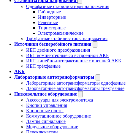
Стабилизаторы напряжения
Однофазные стабилизаторы напряжения
Гибридные
Инверторные
Релейные
Тиристорные
Электромеханические
Трёхфазные стабилизаторы напряжения
Источники бесперебойного питания
ИБП двойного преобразования
ИБП компьютерные со встроенной АКБ
ИБП линейно-интерактивные с внешней АКБ
ИБП трёхфазные
АКБ
Лабораторные автотрансформаторы
Лабораторные автотрансформаторы однофазные
Лабораторные автотрансформаторы трехфазные
Низковольтное оборудование
Аксессуары для электромонтажа
Кнопки управления
Кнопочные посты
Коммутационное оборудование
Лампы сигнальные
Модульное оборудование
Переключатели