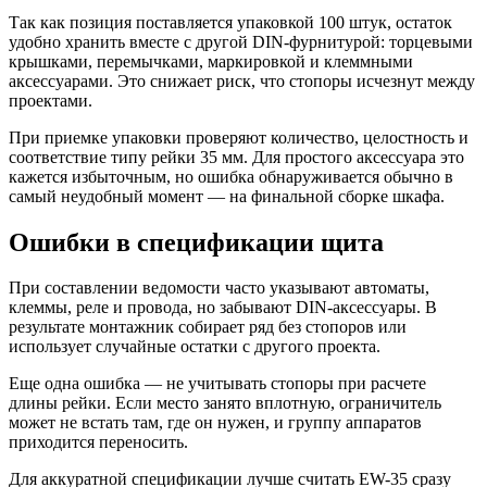
Так как позиция поставляется упаковкой 100 штук, остаток
удобно хранить вместе с другой DIN-фурнитурой: торцевыми
крышками, перемычками, маркировкой и клеммными
аксессуарами. Это снижает риск, что стопоры исчезнут между
проектами.
При приемке упаковки проверяют количество, целостность и
соответствие типу рейки 35 мм. Для простого аксессуара это
кажется избыточным, но ошибка обнаруживается обычно в
самый неудобный момент — на финальной сборке шкафа.
Ошибки в спецификации щита
При составлении ведомости часто указывают автоматы,
клеммы, реле и провода, но забывают DIN-аксессуары. В
результате монтажник собирает ряд без стопоров или
использует случайные остатки с другого проекта.
Еще одна ошибка — не учитывать стопоры при расчете
длины рейки. Если место занято вплотную, ограничитель
может не встать там, где он нужен, и группу аппаратов
приходится переносить.
Для аккуратной спецификации лучше считать EW-35 сразу