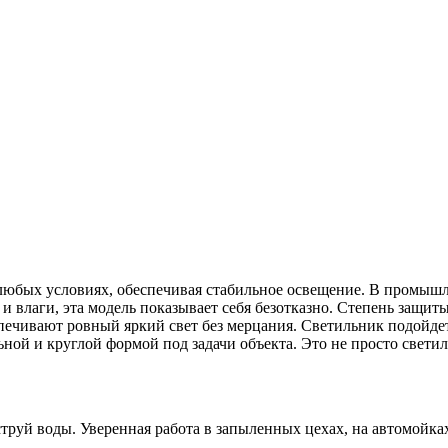
юбых условиях, обеспечивая стабильное освещение. В промышле
 и влаги, эта модель показывает себя безотказно. Степень защит
печивают ровный яркий свет без мерцания. Светильник подойде
ой и круглой формой под задачи объекта. Это не просто светиль
струй воды. Уверенная работа в запыленных цехах, на автомойк