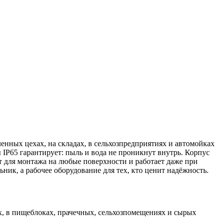
нных цехах, на складах, в сельхозпредприятиях и автомойках
ы IP65 гарантирует: пыль и вода не проникнут внутрь. Корпус
т для монтажа на любые поверхности и работает даже при
ник, а рабочее оборудование для тех, кто ценит надёжность.
ах, в пищеблоках, прачечных, сельхозпомещениях и сырых