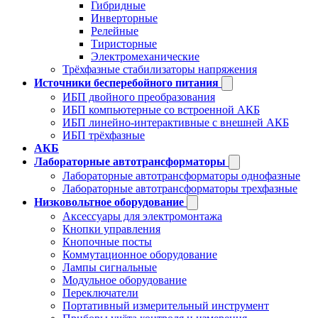
Гибридные
Инверторные
Релейные
Тиристорные
Электромеханические
Трёхфазные стабилизаторы напряжения
Источники бесперебойного питания
ИБП двойного преобразования
ИБП компьютерные со встроенной АКБ
ИБП линейно-интерактивные с внешней АКБ
ИБП трёхфазные
АКБ
Лабораторные автотрансформаторы
Лабораторные автотрансформаторы однофазные
Лабораторные автотрансформаторы трехфазные
Низковольтное оборудование
Аксессуары для электромонтажа
Кнопки управления
Кнопочные посты
Коммутационное оборудование
Лампы сигнальные
Модульное оборудование
Переключатели
Портативный измерительный инструмент